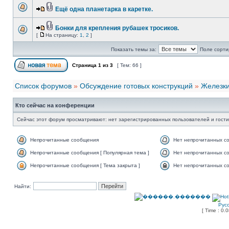
Ещё одна планетарка в каретке.
Бонки для крепления рубашек тросиков.
[
На страницу:
1
,
2
]
Показать темы за:
Поле сорти
Страница
1
из
3
[ Тем: 66 ]
Список форумов
»
Обсуждение готовых конструкций
»
Железк
Кто сейчас на конференции
Сейчас этот форум просматривают: нет зарегистрированных пользователей и гости
Непрочитанные сообщения
Нет непрочитанных с
Непрочитанные сообщения [ Популярная тема ]
Нет непрочитанных со
Непрочитанные сообщения [ Тема закрыта ]
Нет непрочитанных со
Найти:
Рус
[ Time : 0.