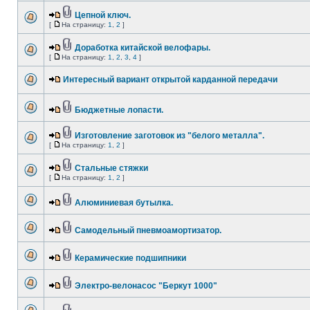
Цепной ключ.
[
На страницу:
1
,
2
]
Доработка китайской велофары.
[
На страницу:
1
,
2
,
3
,
4
]
Интересный вариант открытой карданной передачи
Бюджетные лопасти.
Изготовление заготовок из "белого металла".
[
На страницу:
1
,
2
]
Стальные стяжки
[
На страницу:
1
,
2
]
Алюминиевая бутылка.
Самодельный пневмоамортизатор.
Керамические подшипники
Электро-велонасос "Беркут 1000"