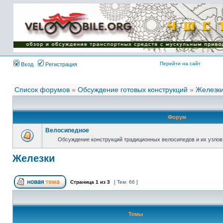
Имя пользователя:
Пароль:
{ LOG_ME_IN_SHORT
}
Перейти на сайт
Вход
Регистрация
Список форумов
»
Обсуждение готовых конструкций
»
Железк
Форум
Велосипедное
Обсуждение конструкций традиционных велосипедов и их узло
Железки
Страница
1
из
3
[ Тем: 66 ]
Темы