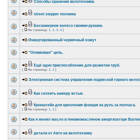
Способы хранения велотехники.
street stepper поломка
Бескамерное колесо своими руками.
[
На страницу:
1
,
2
,
3
,
4
]
Инвертированный червячный хомут
"Оливковая" цепь.
Ещё одно приспособление для разметки труб.
[
На страницу:
1
,
2
]
Электронная система управления подвеской горного вело
Как склеить камеру встык.
Кронштейн для крепления фонаря на руль за полчаса.
[
На страницу:
1
,
2
]
Как я менял масло в пневмомасляном амортизаторе Burne
детали от Авто на велотехнику