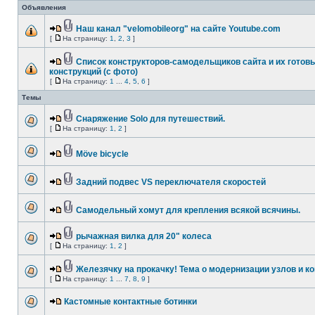
Объявления
Наш канал "velomobileorg" на сайте Youtube.com
[
На страницу:
1
,
2
,
3
]
Список конструкторов-самодельщиков сайта и их готов
конструкций (с фото)
[
На страницу:
1
...
4
,
5
,
6
]
Темы
Снаряжение Solo для путешествий.
[
На страницу:
1
,
2
]
Мöve bicycle
Задний подвес VS переключателя скоростей
Самодельный хомут для крепления всякой всячины.
рычажная вилка для 20" колеса
[
На страницу:
1
,
2
]
Железячку на прокачку! Тема о модернизации узлов и к
[
На страницу:
1
...
7
,
8
,
9
]
Кастомные контактные ботинки