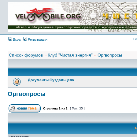
Имя пользователя:
Пароль:
{ LOG_ME_IN_SHORT
}
Пе
Вход
Регистрация
Список форумов
»
Клуб "Чистая энергия"
»
Оргвопросы
Документы Суздальцева
Оргвопросы
Страница
1
из
2
[ Тем: 35 ]
Т
Объявления