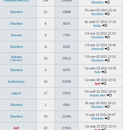
Ульяновский В.В.
238
233698
Shuriken
Пн июл 02 2012 21:41
Shuriken
21
13889
Shuriken
Вс май 27 2012 17:23
Shuriken
8
6670
botas
Сб ноя 12 2011 21:22
Ильяка
9
7784
Shuriken
Сб ноя 12 2011 19:49
Shuriken
11
9105
Алексей
Сб сен 03 2011 22:23
Ильяка
29
24513
[
Ильяка
]
Shuriken
Ср июн 29 2011 14:35
Shuriken
5
5375
Solo
Ср июн 08 2011 22:31
Kudemskey
18
22339
hof
Пн май 16 2011 19:42
palych
17
17531
stepan.alex
Вт апр 19 2011 19:13
Shuriken
2
4300
Shuriken
Чт апр 14 2011 20:47
Shuriken
34
21349
Shuriken
Ср мар 23 2011 11:14
hof
22
27916