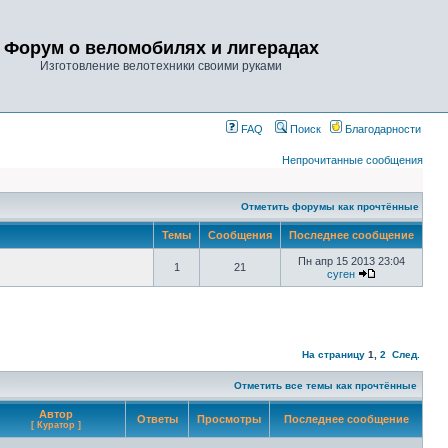
Форум о веломобилях и лигерадах
Изготовление велотехники своими руками
FAQ
Поиск
Благодарности
Непрочитанные сообщения
Отметить форумы как прочтённые
Темы
Сообщения
Последнее сообщение
Пн апр 15 2013 23:04
1
21
суген
На страницу
1
,
2
След.
Отметить все темы как прочтённые
Автор
Ответы
Просмотры
Последнее сообщение
[ Куратор ]