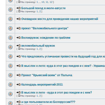
[
На страницу:
1
...
10
,
11
,
12
]
Большой поход в июле-августе
[
На страницу:
1
,
2
]
Очевидное место для проведения наших мероприятий
проект "Веломобильного центра"
Велокружок: хождение по граблям
веломобильный кружок
[
На страницу:
1
,
2
]
Что предложить угличанам провести на будущий год для н
В мыслях о лете: куда в этот раз поедем и с кем? - Украина
Проект "Крымский вояж" от Палыча
Календарь мероприятий-2011
В мыслях о лете - куда в этот раз поедем и с кем?
[
На страницу:
1
,
2
]
а где пользователи из Белоруссии???