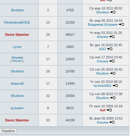
hof
Ср мар 16 2011 00:02
Shuriken
2
4755
Shuriken
Вс мар 06 2011 16:44
Ульяновский В.В.
13
15160
Владимир Штракин
Чт мар 03 2011 01:26
Denis Silantiev
25
48527
Ильяка
Вс дек 19 2010 20:40
суген
7
6965
N2O
Ср ноя 17 2010 23:45
Ильяка
17
12605
[
Ильяка
]
Ильяка
Сб сен 25 2010 16:42
Shuriken
25
19785
Shuriken
Чт сен 23 2010 08:16
Алексей
17
13490
technic0001
Ср сен 08 2010 17:38
Shuriken
22
16556
Shuriken
Пт июл 10 2009 10:18
кузьмич
8
8615
hof
Вс фев 08 2009 13:51
Denis Silantiev
53
44109
Ильяка