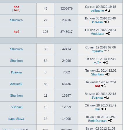
Ср сен 09 2020 19:15
hof
45
3205679
[
hof
]
paffgame
Вс янв 03 2010 23:40
Shuriken
27
23216
Ильяка
Пн ноя 21 2022 20:34
hof
108
3748017
Modulator
Ср авг 12 2015 07:06
Shuriken
33
42414
myratov
Чт авг 21 2014 16:38
Shuriken
34
24096
-=LT=-
Пн июл 21 2014 12:02
Ильяка
3
7682
Shuriken
Пн июл 07 2014 02:51
Алексей
86
63736
hof
Вс мар 02 2014 22:18
Shuriken
11
13547
Ильяка
Сб июн 29 2013 21:49
IVIichael
15
12559
dim
Пн июн 10 2013 23:40
papa Slava
14
14906
BorisDuncan
Вт окт 02 2012 11:05