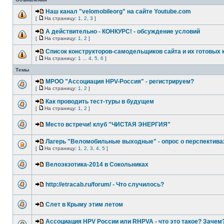
Наш канал "velomobileorg" на сайте Youtube.com
[
На страницу:
1
,
2
,
3
]
А действительно - КОНКУРС! - обсуждение условий
[
На страницу:
1
,
2
]
Список конструкторов-самодельщиков сайта и их готовых к
[
На страницу:
1
...
4
,
5
,
6
]
Темы
МРОО "Ассоциация HPV-Россия" - регистрируем?
[
На страницу:
1
,
2
]
Как проводить тест-туры в будущем
[
На страницу:
1
,
2
]
Место встречи! клуб "ЧИСТАЯ ЭНЕРГИЯ"
Лагерь "Веломобильные выходные" - опрос о перспективах
[
На страницу:
1
,
2
,
3
,
4
,
5
]
Велоэкзотика-2014 в Сокольниках
http://etracab.ru/forum/ - Что случилось?
Слет в Крыму этим летом
Ассоциация HPV России или RHPVA - что это такое? Зачем