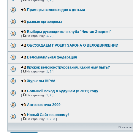
[
На страницу:
1
,
2
]
Примеры велопоходов с детьми
разные оргвопросы
Выборы руководителя клуба "Чистая Энергия"
[
На страницу:
1
,
2
]
ОБСУЖДАЕМ ПРОЕКТ ЗАКОНА О ВЕЛОДВИЖЕНИИ
Веломобильная федерация
Кружок велоконструрования. Каким ему быть?
[
На страницу:
1
,
2
]
Журналы IHPVA
Большой поход в будущем (в 2011) году
[
На страницу:
1
,
2
]
Автоэкзотика-2009
Новый Сайт по-новому!
[
На страницу:
1
,
2
,
3
]
Показать 