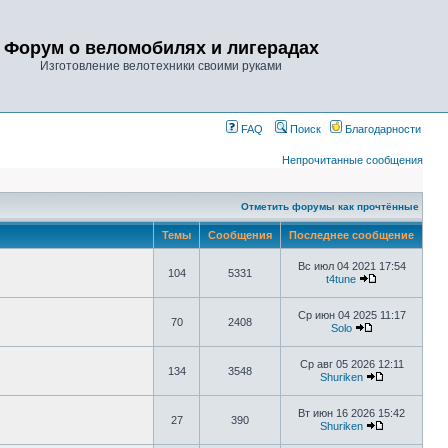
Форум о веломобилях и лигерадах
Изготовление велотехники своими руками
FAQ
Поиск
Благодарности
Непрочитанные сообщения
Отметить форумы как прочтённые
Темы
Сообщения
Последнее сообщение
Вс июл 04 2021 17:54
104
5331
t4tune
Ср июн 04 2025 11:17
70
2408
Solo
Ср авг 05 2026 12:11
134
3548
Shuriken
Вт июн 16 2026 15:42
27
390
Shuriken