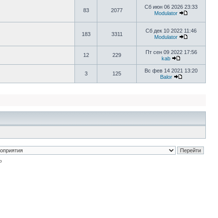
Сб июн 06 2026 23:33
83
2077
Modulator
Сб дек 10 2022 11:46
183
3311
Modulator
Пт сен 09 2022 17:56
12
229
kab
Вс фев 14 2021 13:20
3
125
Balor
p