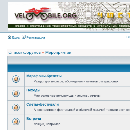
Имя пользователя:
Пароль:
{ LOG_ME_IN_SHORT
}
Пе
Вход
Регистрация
Список форумов
»
Мероприятия
Марафоны-бреветы
Раздел для анонсов, обсуждения и отчетов о марафонах
Походы
Многодневные велопоходы - анонсы, отчеты
Слеты-фестивали
Анонс слетов и фестивалей любителей лежачей техники и отчет
Встречи
Лекции, например.