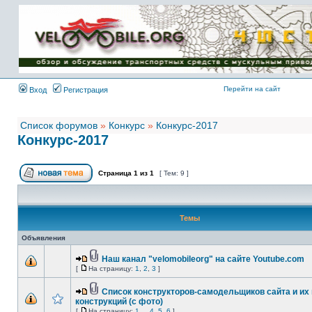
Имя пользователя:
Пароль:
{ LOG_ME_IN_SHORT
}
Перейти на сайт
Вход
Регистрация
Список форумов
»
Конкурс
»
Конкурс-2017
Конкурс-2017
Страница
1
из
1
[ Тем: 9 ]
Темы
Объявления
Наш канал "velomobileorg" на сайте Youtube.com
[
На страницу:
1
,
2
,
3
]
Список конструкторов-самодельщиков сайта и их
конструкций (с фото)
[
На страницу:
1
...
4
,
5
,
6
]