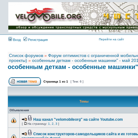
Имя пользователя:
Пароль:
{ LOG_ME_IN_SHORT
}
Перейти на сайт
Вход
Регистрация
Список форумов
»
Форум оптимистов с ограниченной мобиль
проекты)
»
особенным деткам - особенные машинки" - май 20
особенным деткам - особенные машинки" 
Страница
1
из
1
[ Тем: 6 ]
Темы
Объявления
Наш канал "velomobileorg" на сайте Youtube.com
[
На страницу:
1
,
2
,
3
]
Список конструкторов-самодельщиков сайта и их готов