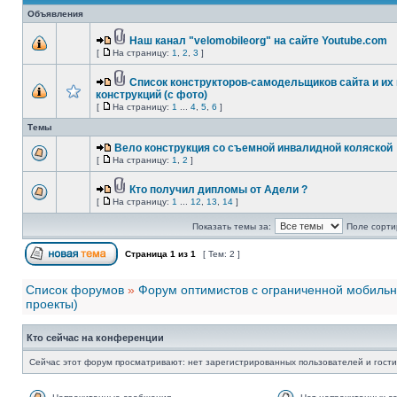
Объявления
Наш канал "velomobileorg" на сайте Youtube.com
[
На страницу:
1
,
2
,
3
]
Список конструкторов-самодельщиков сайта и их
конструкций (с фото)
[
На страницу:
1
...
4
,
5
,
6
]
Темы
Вело конструкция со съемной инвалидной коляской
[
На страницу:
1
,
2
]
Кто получил дипломы от Адели ?
[
На страницу:
1
...
12
,
13
,
14
]
Показать темы за:
Поле сорти
Страница
1
из
1
[ Тем: 2 ]
Список форумов
»
Форум оптимистов с ограниченной мобиль
проекты)
Кто сейчас на конференции
Сейчас этот форум просматривают: нет зарегистрированных пользователей и гости