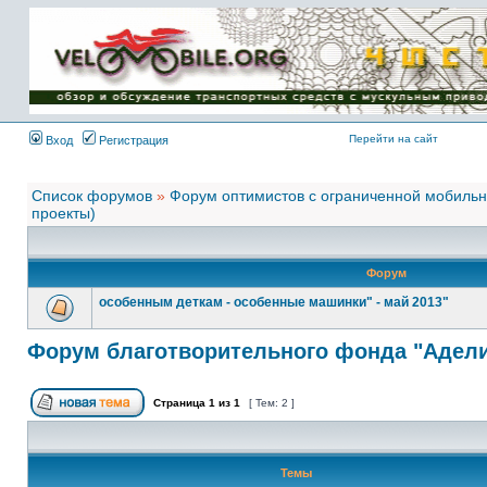
Имя пользователя:
Пароль:
{ LOG_ME_IN_SHORT
}
Перейти на сайт
Вход
Регистрация
Список форумов
»
Форум оптимистов с ограниченной мобиль
проекты)
Форум
особенным деткам - особенные машинки" - май 2013"
Форум благотворительного фонда "Адел
Страница
1
из
1
[ Тем: 2 ]
Темы