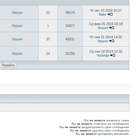
Чт окт 10 2019 10:27
Stoyan
22
49174
Balor
Ср фев 25 2015 03:18
Stoyan
1
10977
Stoyan
Пт ноя 21 2014 14:55
Stoyan
37
43531
Stoyan
Ср сен 18 2013 12:32
Stoyan
24
31793
Voolodja
Вы
не можете
начинать темы
Вы
не можете
отвечать на сообщения
Вы
не можете
редактировать свои сообщения
Вы
не можете
удалять свои сообщения
Вы
не можете
добавлять вложения