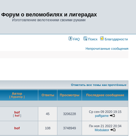
Форум о веломобилях и лигерадах
Изготовление велотехники своими руками
FAQ
Поиск
Благодарности
Непрочитанные сообщения
Отметить все темы как прочтённые
Автор
Ответы
Просмотры
Последнее сообщение
[ Куратор ]
Ср сен 09 2020 19:15
hof
45
3206228
paffgame
[
hof
]
Пн ноя 21 2022 20:34
hof
108
3748949
Modulator