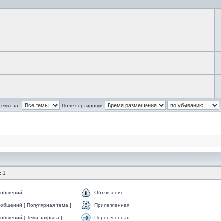
темы за:
Поле сортировки
: 1
ообщений
Объявление
общений [ Популярная тема ]
Прилепленная
общений [ Тема закрыта ]
Перенесённая