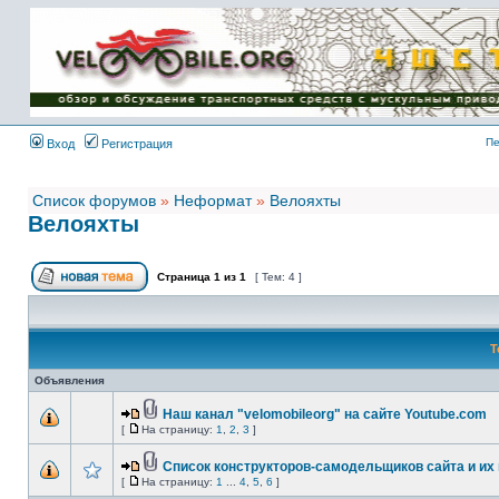
Имя пользователя:
Пароль:
{ LOG_ME_IN_SHORT
}
Пе
Вход
Регистрация
Список форумов
»
Неформат
»
Велояхты
Велояхты
Страница
1
из
1
[ Тем: 4 ]
Т
Объявления
Наш канал "velomobileorg" на сайте Youtube.com
[
На страницу:
1
,
2
,
3
]
Список конструкторов-самодельщиков сайта и их 
[
На страницу:
1
...
4
,
5
,
6
]