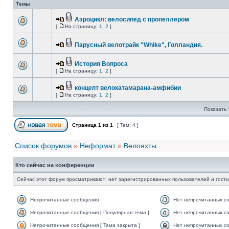
Темы
Аэроцикл: велосипед с пропеллером
[
На страницу:
1
,
2
]
Парусный велотрайк "Whike", Голландия.
История Вопроса
[
На страницу:
1
,
2
]
концепт велокатамарана-амфибии
[
На страницу:
1
,
2
]
Показать 
Страница
1
из
1
[ Тем: 4 ]
Список форумов
»
Неформат
»
Велояхты
Кто сейчас на конференции
Сейчас этот форум просматривают: нет зарегистрированных пользователей и гости
Непрочитанные сообщения
Нет непрочитанных с
Непрочитанные сообщения [ Популярная тема ]
Нет непрочитанных со
Непрочитанные сообщения [ Тема закрыта ]
Нет непрочитанных со