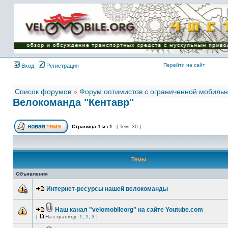
Имя пользователя:
Пароль:
{ LOG_ME_IN_SHORT
}
Перейти на сайт
Вход
Регистрация
Список форумов
»
Форум оптимистов с ограниченной мобиль
Велокоманда "Кентавр"
Страница
1
из
1
[ Тем: 30 ]
Темы
Объявления
Интернет-ресурсы нашей велокоманды
Наш канал "velomobileorg" на сайте Youtube.com
[
На страницу:
1
,
2
,
3
]