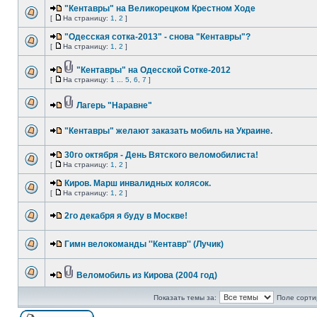
"Кентавры" на Великорецком Крестном Ходе
[
На страницу:
1
,
2
]
"Одесская сотка-2013" - снова "Кентавры"?
[
На страницу:
1
,
2
]
"Кентавры" на Одесской Сотке-2012
[
На страницу:
1
...
5
,
6
,
7
]
Лагерь "Наравне"
"Кентавры" желают заказать мобиль на Украине.
30го октября - День Вятского веломобилиста!
[
На страницу:
1
,
2
]
Киров. Марш инвалидных колясок.
[
На страницу:
1
,
2
]
2го декабря я буду в Москве!
Гимн велокоманды ''Кентавр'' (Лучик)
Веломобиль из Кирова (2004 год)
Показать темы за:
Поле сорти