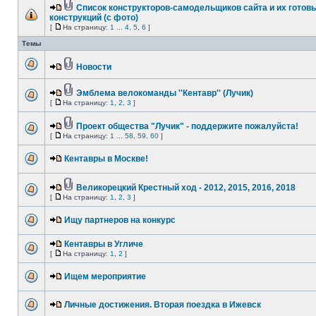
Список конструкторов-самодельщиков сайта и их готов
конструкций (с фото)
[
На страницу:
1
...
4
,
5
,
6
]
Темы
Новости
Эмблема велокоманды ''Кентавр'' (Лучик)
[
На страницу:
1
,
2
,
3
]
Проект общества "Лучик" - поддержите пожалуйста!
[
На страницу:
1
...
58
,
59
,
60
]
Кентавры в Москве!
Великорецкий Крестный ход - 2012, 2015, 2016, 2018
[
На страницу:
1
,
2
,
3
]
Ищу партнеров на конкурс
Кентавры в Угличе
[
На страницу:
1
,
2
]
Ищем мероприятие
Личные достижения. Вторая поездка в Ижевск