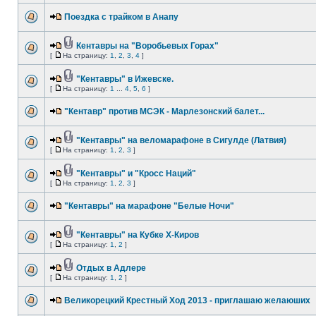
Поездка с трайком в Анапу
Кентавры на "Воробьевых Горах"
[
На страницу:
1
,
2
,
3
,
4
]
"Кентавры" в Ижевске.
[
На страницу:
1
...
4
,
5
,
6
]
"Кентавр" против МСЭК - Марлезонский балет...
"Кентавры" на веломарафоне в Сигулде (Латвия)
[
На страницу:
1
,
2
,
3
]
"Кентавры" и "Кросс Наций"
[
На страницу:
1
,
2
,
3
]
"Кентавры" на марафоне "Белые Ночи"
"Кентавры" на Кубке X-Киров
[
На страницу:
1
,
2
]
Отдых в Адлере
[
На страницу:
1
,
2
]
Великорецкий Крестный Ход 2013 - приглашаю желаюших