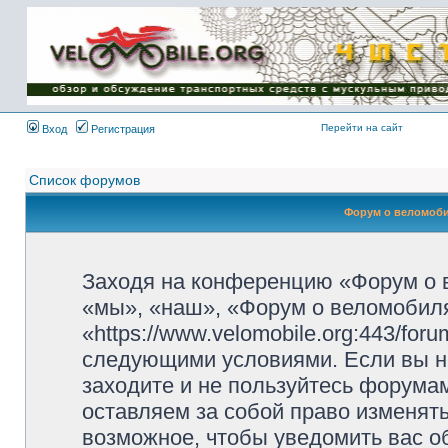
Имя пользователя:
Пароль:
{ LOG_ME_IN_SHORT
}
Перейти на сайт
Вход
Регистрация
Список форумов
Форум о веломоби
Заходя на конференцию «Форум о 
«мы», «наш», «Форум о веломобиля
«https://www.velomobile.org:443/fo
следующими условиями. Если вы не
заходите и не пользуйтесь форума
оставляем за собой право изменят
возможное, чтобы уведомить вас о