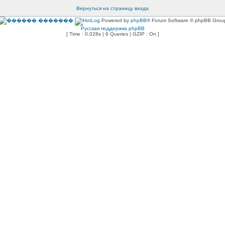
Вернуться на страницу входа
Powered by
phpBB
® Forum Software © phpBB Grou
Русская поддержка phpBB
[ Time : 0.028s | 6 Queries | GZIP : On ]