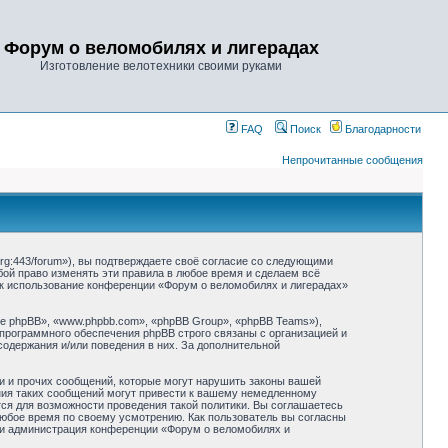
Форум о веломобилях и лигерадах
Изготовление велотехники своими руками
FAQ
Поиск
Благодарности
Непрочитанные сообщения
rg:443/forum»), вы подтверждаете своё согласие со следующими
бой право изменять эти правила в любое время и сделаем всё
как использование конференции «Форум о веломобилях и лигерадах»
 phpBB», «www.phpbb.com», «phpBB Group», «phpBB Teams»),
 программного обеспечения phpBB строго связаны с организацией и
содержания и/или поведения в них. За дополнительной
и и прочих сообщений, которые могут нарушить законы вашей
ния таких сообщений могут привести к вашему немедленному
тся для возможности проведения такой политики. Вы соглашаетесь
любое время по своему усмотрению. Как пользователь вы согласны
 ни администрация конференции «Форум о веломобилях и