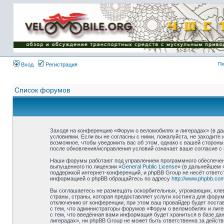
Имя пользователя:
Пароль:
{ LOG_ME_IN_SHORT
}
Пе
Вход
Регистрация
Список форумов
Заходя на конференцию «Форум о веломобилях и лигерадах» (в дал
условиями. Если вы не согласны с ними, пожалуйста, не заходите
возможное, чтобы уведомить вас об этом, однако с вашей стороны
после обновления/исправления условий означает ваше согласие с 
Наши форумы работают под управлением программного обеспечени
выпущенного по лицензии «
General Public License
» (в дальнейшем 
поддержкой интернет-конференций, и phpBB Group не несёт ответс
информацией о phpBB обращайтесь по адресу
http://www.phpbb.com
Вы соглашаетесь не размещать оскорбительных, угрожающих, клев
страны, страны, которая предоставляет услуги хостинга для фор
отключению от конференции, при этом ваш провайдер будет постав
с тем, что администраторы форумов «Форум о веломобилях и лиге
с тем, что введённая вами информация будет храниться в базе д
лигерадах», ни phpBB Group не может быть ответственна за действ