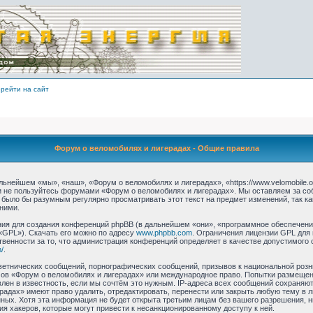
рейти на сайт
Форум о веломобилях и лигерадах - Общие правила
ьнейшем «мы», «наш», «Форум о веломобилях и лигерадах», «https://www.velomobile.o
 и не пользуйтесь форумами «Форум о веломобилях и лигерадах». Мы оставляем за со
 было бы разумным регулярно просматривать этот текст на предмет изменений, так 
ними.
я для создания конференций phpBB (в дальнейшем «они», «программное обеспечение
«GPL»). Скачать его можно по адресу
www.phpbb.com
. Ограничения лицензии GPL для
твенности за то, что администрация конференций определяет в качестве допустимого 
/
.
етнических сообщений, порнографических сообщений, призывов к национальной розн
умов «Форум о веломобилях и лигерадах» или международное право. Попытки размеще
лен в известность, если мы сочтём это нужным. IP-адреса всех сообщений сохраняю
радах» имеют право удалить, отредактировать, перенести или закрыть любую тему в 
анных. Хотя эта информация не будет открыта третьим лицам без вашего разрешения,
ия хакеров, которые могут привести к несанкционированному доступу к ней.