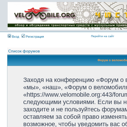
Имя пользователя:
Пароль:
{ LOG_ME_IN_SHORT
}
Перейти на сайт
Вход
Регистрация
Список форумов
Форум о веломоби
Заходя на конференцию «Форум о 
«мы», «наш», «Форум о веломобиля
«https://www.velomobile.org:443/fo
следующими условиями. Если вы не
заходите и не пользуйтесь форума
оставляем за собой право изменят
возможное, чтобы уведомить вас о