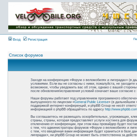
Имя пользователя:
Пароль:
{ LOG_ME_IN_SHORT
}
Пе
Вход
Регистрация
Список форумов
Заходя на конференцию «Форум о веломобилях и лигерадах» (в дал
условиями. Если вы не согласны с ними, пожалуйста, не заходите
возможное, чтобы уведомить вас об этом, однако с вашей стороны
после обновления/исправления условий означает ваше согласие с 
Наши форумы работают под управлением программного обеспечени
выпущенного по лицензии «
General Public License
» (в дальнейшем 
поддержкой интернет-конференций, и phpBB Group не несёт ответс
информацией о phpBB обращайтесь по адресу
http://www.phpbb.com
Вы соглашаетесь не размещать оскорбительных, угрожающих, клев
страны, страны, которая предоставляет услуги хостинга для фор
отключению от конференции, при этом ваш провайдер будет постав
с тем, что администраторы форумов «Форум о веломобилях и лиге
с тем, что введённая вами информация будет храниться в базе д
лигерадах», ни phpBB Group не может быть ответственна за действ