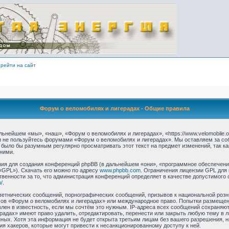
рейти на сайт
Форум о веломобилях и лигерадах - Общие правила
ьнейшем «мы», «наш», «Форум о веломобилях и лигерадах», «https://www.velomobile.o
 и не пользуйтесь форумами «Форум о веломобилях и лигерадах». Мы оставляем за со
 было бы разумным регулярно просматривать этот текст на предмет изменений, так 
ними.
я для создания конференций phpBB (в дальнейшем «они», «программное обеспечение
«GPL»). Скачать его можно по адресу
www.phpbb.com
. Ограничения лицензии GPL для
твенности за то, что администрация конференций определяет в качестве допустимого 
/
.
етнических сообщений, порнографических сообщений, призывов к национальной розн
умов «Форум о веломобилях и лигерадах» или международное право. Попытки размеще
лен в известность, если мы сочтём это нужным. IP-адреса всех сообщений сохраняю
радах» имеют право удалить, отредактировать, перенести или закрыть любую тему в 
анных. Хотя эта информация не будет открыта третьим лицам без вашего разрешения,
ия хакеров, которые могут привести к несанкционированному доступу к ней.