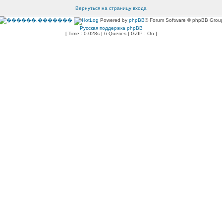
Вернуться на страницу входа
Powered by
phpBB
® Forum Software © phpBB Grou
Русская поддержка phpBB
[ Time : 0.028s | 6 Queries | GZIP : On ]