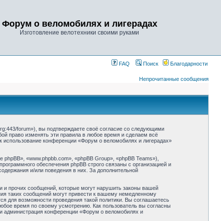
Форум о веломобилях и лигерадах
Изготовление велотехники своими руками
FAQ
Поиск
Благодарности
Непрочитанные сообщения
rg:443/forum»), вы подтверждаете своё согласие со следующими
бой право изменять эти правила в любое время и сделаем всё
как использование конференции «Форум о веломобилях и лигерадах»
 phpBB», «www.phpbb.com», «phpBB Group», «phpBB Teams»),
 программного обеспечения phpBB строго связаны с организацией и
содержания и/или поведения в них. За дополнительной
и и прочих сообщений, которые могут нарушить законы вашей
ния таких сообщений могут привести к вашему немедленному
тся для возможности проведения такой политики. Вы соглашаетесь
любое время по своему усмотрению. Как пользователь вы согласны
 ни администрация конференции «Форум о веломобилях и