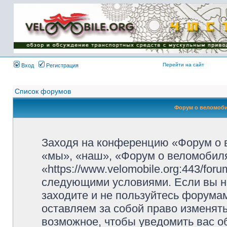
Имя пользователя:
Пароль:
{ LOG_ME_IN_SHORT
}
Перейти на сайт
Вход
Регистрация
Список форумов
Форум о веломоби
Заходя на конференцию «Форум о 
«мы», «наш», «Форум о веломобиля
«https://www.velomobile.org:443/fo
следующими условиями. Если вы не
заходите и не пользуйтесь форума
оставляем за собой право изменят
возможное, чтобы уведомить вас о