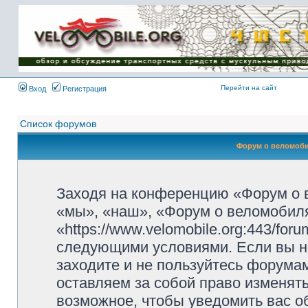
Имя пользователя:
Пароль:
{ LOG_ME_IN_SHORT
}
Перейти на сайт
Вход
Регистрация
Список форумов
Форум о веломоби
Заходя на конференцию «Форум о 
«мы», «наш», «Форум о веломобиля
«https://www.velomobile.org:443/fo
следующими условиями. Если вы не
заходите и не пользуйтесь форума
оставляем за собой право изменят
возможное, чтобы уведомить вас о