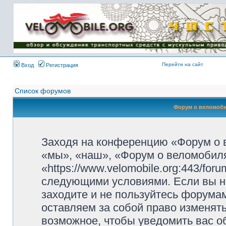
Имя пользователя:
Пароль:
{ LOG_ME_IN_SHORT
}
Перейти на сайт
Вход
Регистрация
Список форумов
Форум о веломоби
Заходя на конференцию «Форум о 
«мы», «наш», «Форум о веломобиля
«https://www.velomobile.org:443/fo
следующими условиями. Если вы не
заходите и не пользуйтесь форума
оставляем за собой право изменят
возможное, чтобы уведомить вас о