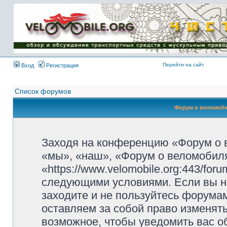
Имя пользователя:
Пароль:
{ LOG_ME_IN_SHORT
}
Перейти на сайт
Вход
Регистрация
Список форумов
Форум о веломоби
Заходя на конференцию «Форум о 
«мы», «наш», «Форум о веломобиля
«https://www.velomobile.org:443/fo
следующими условиями. Если вы не
заходите и не пользуйтесь форума
оставляем за собой право изменят
возможное, чтобы уведомить вас о