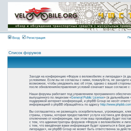
Имя пользователя:
Пароль:
{ LOG_ME_IN_SHORT
}
Пе
Вход
Регистрация
Список форумов
Заходя на конференцию «Форум о веломобилях и лигерадах» (в дал
условиями. Если вы не согласны с ними, пожалуйста, не заходите
возможное, чтобы уведомить вас об этом, однако с вашей стороны
после обновления/исправления условий означает ваше согласие с 
Наши форумы работают под управлением программного обеспечени
выпущенного по лицензии «
General Public License
» (в дальнейшем 
поддержкой интернет-конференций, и phpBB Group не несёт ответс
информацией о phpBB обращайтесь по адресу
http://www.phpbb.com
Вы соглашаетесь не размещать оскорбительных, угрожающих, клев
страны, страны, которая предоставляет услуги хостинга для фор
отключению от конференции, при этом ваш провайдер будет постав
с тем, что администраторы форумов «Форум о веломобилях и лиге
с тем, что введённая вами информация будет храниться в базе д
лигерадах», ни phpBB Group не может быть ответственна за действ