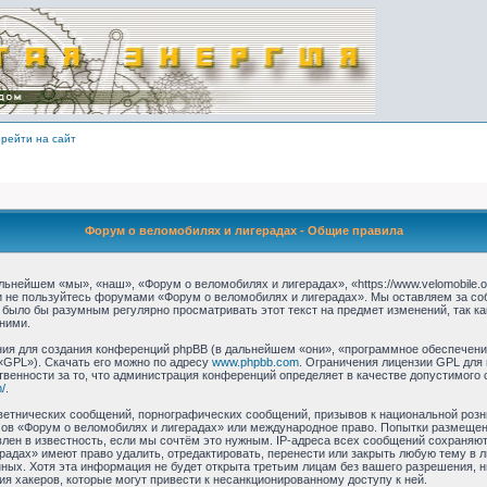
рейти на сайт
Форум о веломобилях и лигерадах - Общие правила
ьнейшем «мы», «наш», «Форум о веломобилях и лигерадах», «https://www.velomobile.o
 и не пользуйтесь форумами «Форум о веломобилях и лигерадах». Мы оставляем за со
 было бы разумным регулярно просматривать этот текст на предмет изменений, так 
ними.
я для создания конференций phpBB (в дальнейшем «они», «программное обеспечение
«GPL»). Скачать его можно по адресу
www.phpbb.com
. Ограничения лицензии GPL для
твенности за то, что администрация конференций определяет в качестве допустимого 
/
.
етнических сообщений, порнографических сообщений, призывов к национальной розн
умов «Форум о веломобилях и лигерадах» или международное право. Попытки размеще
лен в известность, если мы сочтём это нужным. IP-адреса всех сообщений сохраняю
радах» имеют право удалить, отредактировать, перенести или закрыть любую тему в 
анных. Хотя эта информация не будет открыта третьим лицам без вашего разрешения,
ия хакеров, которые могут привести к несанкционированному доступу к ней.