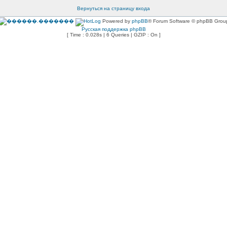
Вернуться на страницу входа
Powered by
phpBB
® Forum Software © phpBB Grou
Русская поддержка phpBB
[ Time : 0.028s | 6 Queries | GZIP : On ]