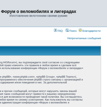
Форум о веломобилях и лигерадах
Изготовление велотехники своими руками
FAQ
Поиск
Благодарности
Непрочитанные сообщения
rg:443/forum»), вы подтверждаете своё согласие со следующими
бой право изменять эти правила в любое время и сделаем всё
как использование конференции «Форум о веломобилях и лигерадах»
 phpBB», «www.phpbb.com», «phpBB Group», «phpBB Teams»),
 программного обеспечения phpBB строго связаны с организацией и
содержания и/или поведения в них. За дополнительной
и и прочих сообщений, которые могут нарушить законы вашей
ния таких сообщений могут привести к вашему немедленному
тся для возможности проведения такой политики. Вы соглашаетесь
любое время по своему усмотрению. Как пользователь вы согласны
 ни администрация конференции «Форум о веломобилях и