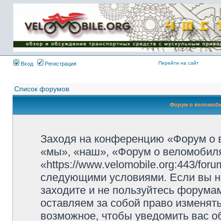
Имя пользователя:
Пароль:
{ LOG_ME_IN_SHORT
}
Перейти на сайт
Вход
Регистрация
Список форумов
Форум о веломоби
Заходя на конференцию «Форум о 
«мы», «наш», «Форум о веломобиля
«https://www.velomobile.org:443/fo
следующими условиями. Если вы не
заходите и не пользуйтесь форума
оставляем за собой право изменят
возможное, чтобы уведомить вас о