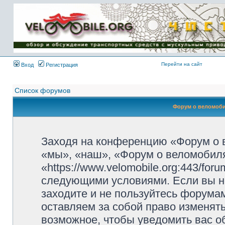
Имя пользователя:
Пароль:
{ LOG_ME_IN_SHORT
}
Перейти на сайт
Вход
Регистрация
Список форумов
Форум о веломоби
Заходя на конференцию «Форум о 
«мы», «наш», «Форум о веломобиля
«https://www.velomobile.org:443/fo
следующими условиями. Если вы не
заходите и не пользуйтесь форума
оставляем за собой право изменят
возможное, чтобы уведомить вас о