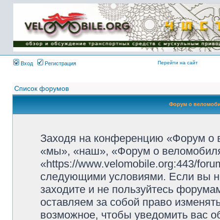
Имя пользователя:
Пароль:
{ LOG_ME_IN_SHORT
}
Перейти на сайт
Вход
Регистрация
Список форумов
Форум о веломоби
Заходя на конференцию «Форум о 
«мы», «наш», «Форум о веломобиля
«https://www.velomobile.org:443/fo
следующими условиями. Если вы не
заходите и не пользуйтесь форума
оставляем за собой право изменят
возможное, чтобы уведомить вас о