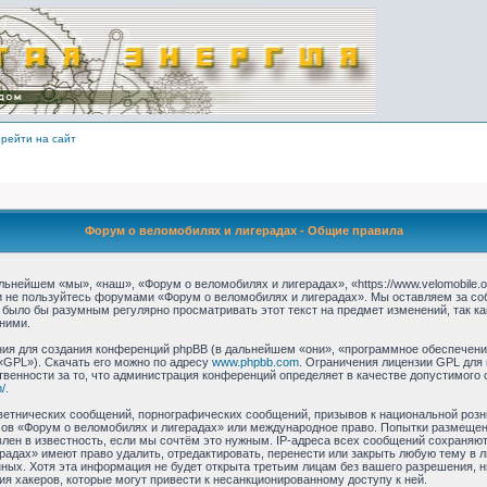
рейти на сайт
Форум о веломобилях и лигерадах - Общие правила
ьнейшем «мы», «наш», «Форум о веломобилях и лигерадах», «https://www.velomobile.o
 и не пользуйтесь форумами «Форум о веломобилях и лигерадах». Мы оставляем за со
 было бы разумным регулярно просматривать этот текст на предмет изменений, так 
ними.
я для создания конференций phpBB (в дальнейшем «они», «программное обеспечение
«GPL»). Скачать его можно по адресу
www.phpbb.com
. Ограничения лицензии GPL для
твенности за то, что администрация конференций определяет в качестве допустимого 
/
.
етнических сообщений, порнографических сообщений, призывов к национальной розн
умов «Форум о веломобилях и лигерадах» или международное право. Попытки размеще
лен в известность, если мы сочтём это нужным. IP-адреса всех сообщений сохраняю
радах» имеют право удалить, отредактировать, перенести или закрыть любую тему в 
анных. Хотя эта информация не будет открыта третьим лицам без вашего разрешения,
ия хакеров, которые могут привести к несанкционированному доступу к ней.