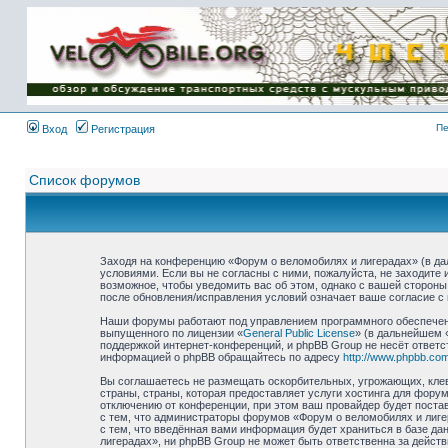
Имя пользователя:
Пароль:
{ LOG_ME_IN_SHORT
}
Пе
Вход
Регистрация
Список форумов
Заходя на конференцию «Форум о веломобилях и лигерадах» (в дал
условиями. Если вы не согласны с ними, пожалуйста, не заходите
возможное, чтобы уведомить вас об этом, однако с вашей стороны
после обновления/исправления условий означает ваше согласие с 
Наши форумы работают под управлением программного обеспечени
выпущенного по лицензии «
General Public License
» (в дальнейшем 
поддержкой интернет-конференций, и phpBB Group не несёт ответс
информацией о phpBB обращайтесь по адресу
http://www.phpbb.com
Вы соглашаетесь не размещать оскорбительных, угрожающих, клев
страны, страны, которая предоставляет услуги хостинга для фор
отключению от конференции, при этом ваш провайдер будет постав
с тем, что администраторы форумов «Форум о веломобилях и лиге
с тем, что введённая вами информация будет храниться в базе д
лигерадах», ни phpBB Group не может быть ответственна за действ