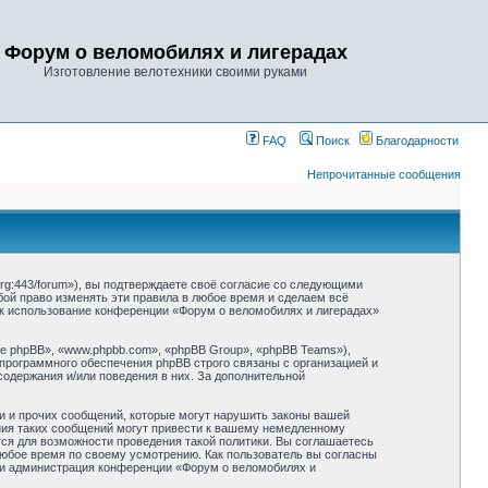
Форум о веломобилях и лигерадах
Изготовление велотехники своими руками
FAQ
Поиск
Благодарности
Непрочитанные сообщения
rg:443/forum»), вы подтверждаете своё согласие со следующими
бой право изменять эти правила в любое время и сделаем всё
как использование конференции «Форум о веломобилях и лигерадах»
 phpBB», «www.phpbb.com», «phpBB Group», «phpBB Teams»),
 программного обеспечения phpBB строго связаны с организацией и
содержания и/или поведения в них. За дополнительной
и и прочих сообщений, которые могут нарушить законы вашей
ния таких сообщений могут привести к вашему немедленному
тся для возможности проведения такой политики. Вы соглашаетесь
любое время по своему усмотрению. Как пользователь вы согласны
 ни администрация конференции «Форум о веломобилях и