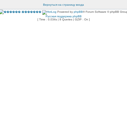
Вернуться на страницу входа
Powered by
phpBB
® Forum Software © phpBB Grou
Русская поддержка phpBB
[ Time : 0.034s | 8 Queries | GZIP : On ]