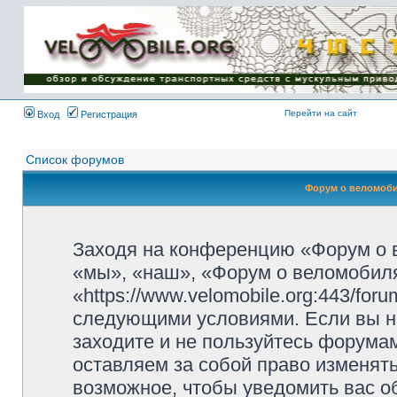
Имя пользователя:
Пароль:
{ LOG_ME_IN_SHORT
}
Перейти на сайт
Вход
Регистрация
Список форумов
Форум о веломоби
Заходя на конференцию «Форум о 
«мы», «наш», «Форум о веломобиля
«https://www.velomobile.org:443/fo
следующими условиями. Если вы не
заходите и не пользуйтесь форума
оставляем за собой право изменят
возможное, чтобы уведомить вас о