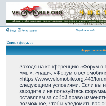
Имя пользователя:
Пароль:
{ LOG_ME_IN_SHORT
}
Перейти на сайт
Вход
Регистрация
Список форумов
Форум о веломоби
Заходя на конференцию «Форум о 
«мы», «наш», «Форум о веломобиля
«https://www.velomobile.org:443/fo
следующими условиями. Если вы не
заходите и не пользуйтесь форума
оставляем за собой право изменят
возможное, чтобы уведомить вас о