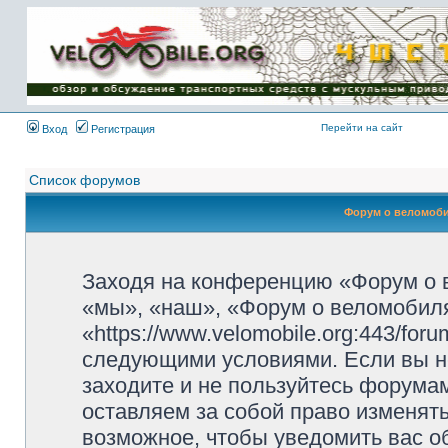
Имя пользователя:
Пароль:
{ LOG_ME_IN_SHORT
}
Перейти на сайт
Вход
Регистрация
Список форумов
Форум о веломоби
Заходя на конференцию «Форум о 
«мы», «наш», «Форум о веломобиля
«https://www.velomobile.org:443/fo
следующими условиями. Если вы не
заходите и не пользуйтесь форума
оставляем за собой право изменят
возможное, чтобы уведомить вас о