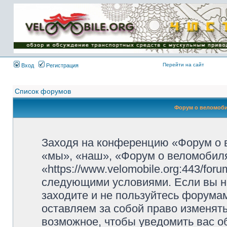
Имя пользователя:
Пароль:
{ LOG_ME_IN_SHORT
}
Перейти на сайт
Вход
Регистрация
Список форумов
Форум о веломоби
Заходя на конференцию «Форум о 
«мы», «наш», «Форум о веломобиля
«https://www.velomobile.org:443/fo
следующими условиями. Если вы не
заходите и не пользуйтесь форума
оставляем за собой право изменят
возможное, чтобы уведомить вас о