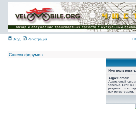
Имя пользователя:
Пароль:
{ LOG_ME_IN_SHORT
}
Пе
Вход
Регистрация
Список форумов
Имя пользовате
Адрес email:
Адрес email, связ
записью. Если вы 
разделе, то это ад
при регистрации.