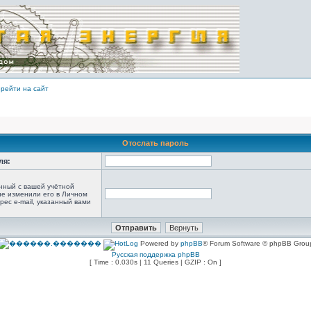
рейти на сайт
Отослать пароль
ля:
анный с вашей учётной
не изменили его в Личном
рес e-mail, указанный вами
Powered by
phpBB
® Forum Software © phpBB Grou
Русская поддержка phpBB
[ Time : 0.030s | 11 Queries | GZIP : On ]