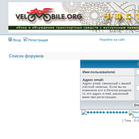
Имя пользователя:
Пароль:
{ LOG_ME_IN_SHORT
}
Перейти на сайт
Вход
Регистрация
Список форумов
Имя пользователя:
Адрес email:
Адрес email, связанный с вашей
учётной записью. Если вы не
изменили его в Личном разделе,
то это адрес e-mail, указанный
вами при регистрации.
Рус
[ Time : 0.