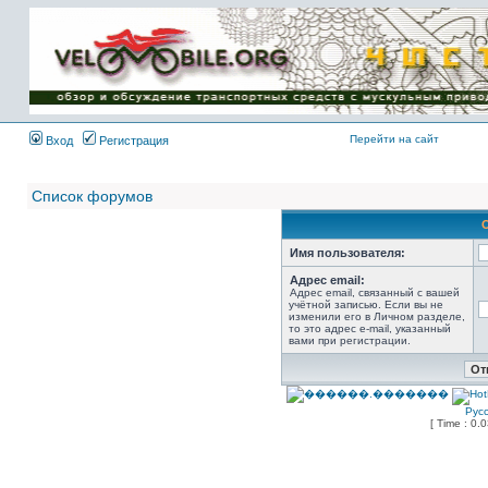
Имя пользователя:
Пароль:
{ LOG_ME_IN_SHORT
}
Перейти на сайт
Вход
Регистрация
Список форумов
Имя пользователя:
Адрес email:
Адрес email, связанный с вашей
учётной записью. Если вы не
изменили его в Личном разделе,
то это адрес e-mail, указанный
вами при регистрации.
Рус
[ Time : 0.