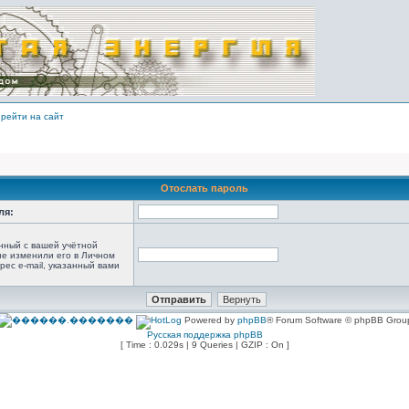
рейти на сайт
Отослать пароль
ля:
анный с вашей учётной
не изменили его в Личном
рес e-mail, указанный вами
Powered by
phpBB
® Forum Software © phpBB Grou
Русская поддержка phpBB
[ Time : 0.029s | 9 Queries | GZIP : On ]