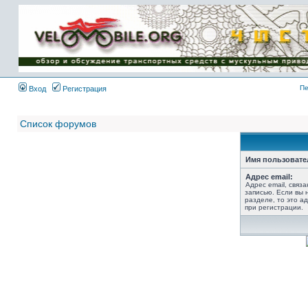
Имя пользователя:
Пароль:
{ LOG_ME_IN_SHORT
}
Пе
Вход
Регистрация
Список форумов
Имя пользовате
Адрес email:
Адрес email, связ
записью. Если вы 
разделе, то это ад
при регистрации.