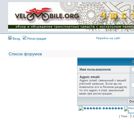
Имя пользователя:
Пароль:
{ LOG_ME_IN_SHORT
}
Перейти на сайт
Вход
Регистрация
Список форумов
Имя пользователя:
Адрес email:
Адрес email, связанный с вашей
учётной записью. Если вы не
изменили его в Личном разделе,
то это адрес e-mail, указанный
вами при регистрации.
Рус
[ Time : 0.