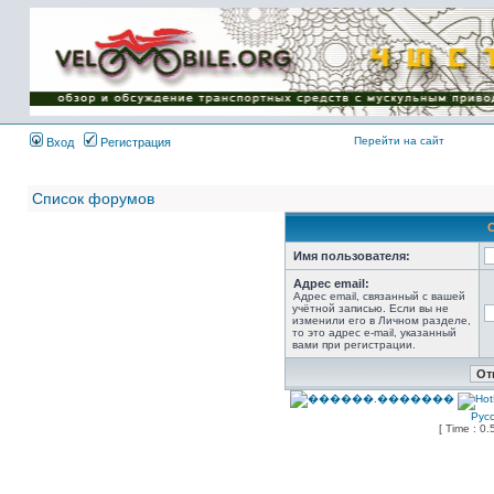
Имя пользователя:
Пароль:
{ LOG_ME_IN_SHORT
}
Перейти на сайт
Вход
Регистрация
Список форумов
Имя пользователя:
Адрес email:
Адрес email, связанный с вашей
учётной записью. Если вы не
изменили его в Личном разделе,
то это адрес e-mail, указанный
вами при регистрации.
Рус
[ Time : 0.