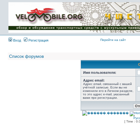
Имя пользователя:
Пароль:
{ LOG_ME_IN_SHORT
}
Перейти на сайт
Вход
Регистрация
Список форумов
Имя пользователя:
Адрес email:
Адрес email, связанный с вашей
учётной записью. Если вы не
изменили его в Личном разделе,
то это адрес e-mail, указанный
вами при регистрации.
Рус
[ Time : 0.