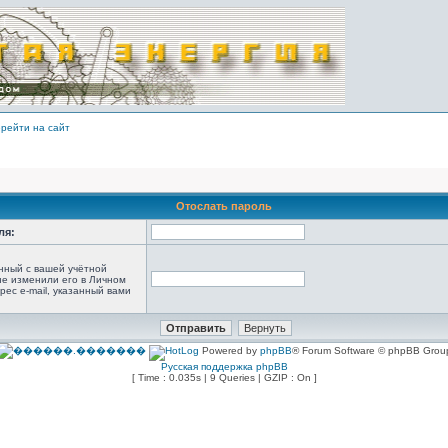
рейти на сайт
Отослать пароль
ля:
анный с вашей учётной
не изменили его в Личном
рес e-mail, указанный вами
Powered by
phpBB
® Forum Software © phpBB Grou
Русская поддержка phpBB
[ Time : 0.035s | 9 Queries | GZIP : On ]