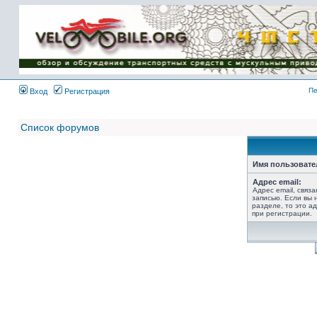
Имя пользователя:
Пароль:
{ LOG_ME_IN_SHORT
}
Пе
Вход
Регистрация
Список форумов
Имя пользовате
Адрес email:
Адрес email, связ
записью. Если вы 
разделе, то это ад
при регистрации.