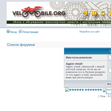
Имя пользователя:
Пароль:
{ LOG_ME_IN_SHORT
}
Перейти на сайт
Вход
Регистрация
Список форумов
Имя пользователя:
Адрес email:
Адрес email, связанный с вашей
учётной записью. Если вы не
изменили его в Личном разделе,
то это адрес e-mail, указанный
вами при регистрации.
Рус
[ Time : 0.