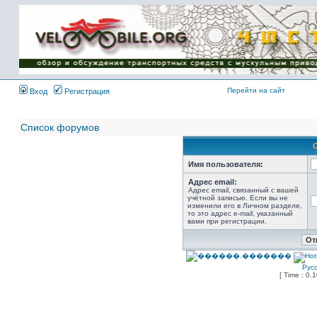
Имя пользователя:
Пароль:
{ LOG_ME_IN_SHORT
}
Перейти на сайт
Вход
Регистрация
Список форумов
Имя пользователя:
Адрес email:
Адрес email, связанный с вашей
учётной записью. Если вы не
изменили его в Личном разделе,
то это адрес e-mail, указанный
вами при регистрации.
Рус
[ Time : 0.