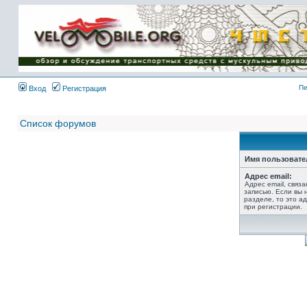
Имя пользователя:
Пароль:
{ LOG_ME_IN_SHORT
}
Пе
Вход
Регистрация
Список форумов
Имя пользовате
Адрес email:
Адрес email, связ
записью. Если вы 
разделе, то это ад
при регистрации.