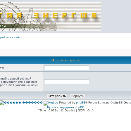
рейти на сайт
Отослать пароль
ля:
анный с вашей учётной
не изменили его в Личном
рес e-mail, указанный вами
Powered by
phpBB
® Forum Software © phpBB Grou
Русская поддержка phpBB
[ Time : 0.031s | 11 Queries | GZIP : On ]