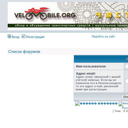
Имя пользователя:
Пароль:
{ LOG_ME_IN_SHORT
}
Перейти на сайт
Вход
Регистрация
Список форумов
Имя пользователя:
Адрес email:
Адрес email, связанный с вашей
учётной записью. Если вы не
изменили его в Личном разделе,
то это адрес e-mail, указанный
вами при регистрации.
Рус
[ Time : 0.