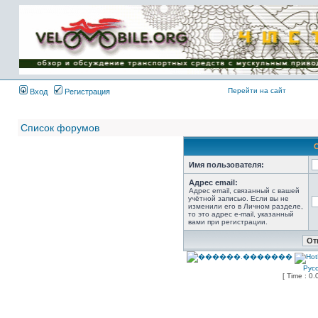
Имя пользователя:
Пароль:
{ LOG_ME_IN_SHORT
}
Перейти на сайт
Вход
Регистрация
Список форумов
Имя пользователя:
Адрес email:
Адрес email, связанный с вашей
учётной записью. Если вы не
изменили его в Личном разделе,
то это адрес e-mail, указанный
вами при регистрации.
Рус
[ Time : 0.