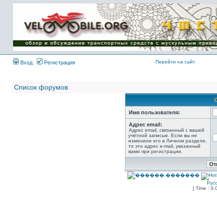
Имя пользователя:
Пароль:
{ LOG_ME_IN_SHORT
}
Перейти на сайт
Вход
Регистрация
Список форумов
Имя пользователя:
Адрес email:
Адрес email, связанный с вашей
учётной записью. Если вы не
изменили его в Личном разделе,
то это адрес e-mail, указанный
вами при регистрации.
Рус
[ Time : 0.