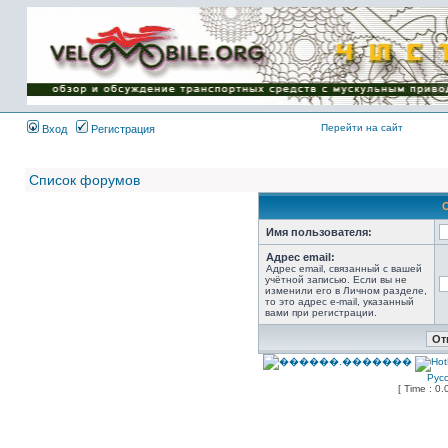
Имя пользователя:
Пароль:
{ LOG_ME_IN_SHORT
}
Перейти на сайт
Вход
Регистрация
Список форумов
Имя пользователя:
Адрес email:
Адрес email, связанный с вашей
учётной записью. Если вы не
изменили его в Личном разделе,
то это адрес e-mail, указанный
вами при регистрации.
Рус
[ Time : 0.