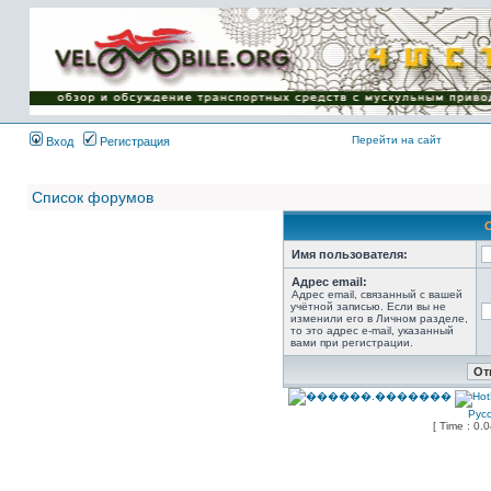
Имя пользователя:
Пароль:
{ LOG_ME_IN_SHORT
}
Перейти на сайт
Вход
Регистрация
Список форумов
Имя пользователя:
Адрес email:
Адрес email, связанный с вашей
учётной записью. Если вы не
изменили его в Личном разделе,
то это адрес e-mail, указанный
вами при регистрации.
Рус
[ Time : 0.