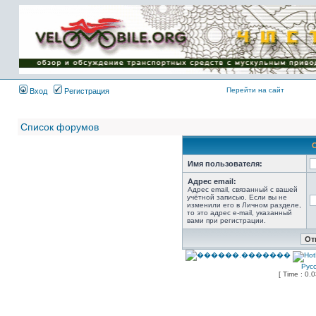
Имя пользователя:
Пароль:
{ LOG_ME_IN_SHORT
}
Перейти на сайт
Вход
Регистрация
Список форумов
Имя пользователя:
Адрес email:
Адрес email, связанный с вашей
учётной записью. Если вы не
изменили его в Личном разделе,
то это адрес e-mail, указанный
вами при регистрации.
Рус
[ Time : 0.