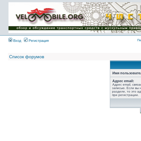
Имя пользователя:
Пароль:
{ LOG_ME_IN_SHORT
}
Пе
Вход
Регистрация
Список форумов
Имя пользовате
Адрес email:
Адрес email, связ
записью. Если вы 
разделе, то это ад
при регистрации.