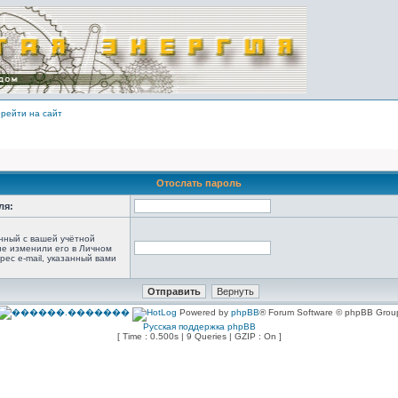
рейти на сайт
Отослать пароль
ля:
анный с вашей учётной
не изменили его в Личном
рес e-mail, указанный вами
Powered by
phpBB
® Forum Software © phpBB Grou
Русская поддержка phpBB
[ Time : 0.500s | 9 Queries | GZIP : On ]