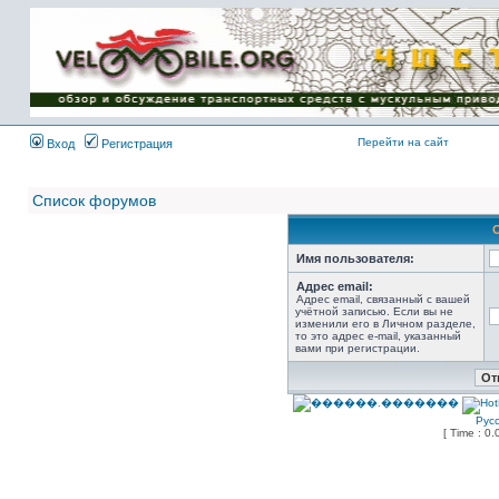
Имя пользователя:
Пароль:
{ LOG_ME_IN_SHORT
}
Перейти на сайт
Вход
Регистрация
Список форумов
Имя пользователя:
Адрес email:
Адрес email, связанный с вашей
учётной записью. Если вы не
изменили его в Личном разделе,
то это адрес e-mail, указанный
вами при регистрации.
Рус
[ Time : 0.