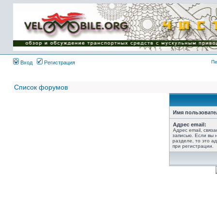
Имя пользователя:
Пароль:
{ LOG_ME_IN_SHORT
}
Пе
Вход
Регистрация
Список форумов
Имя пользовате
Адрес email:
Адрес email, связ
записью. Если вы 
разделе, то это ад
при регистрации.