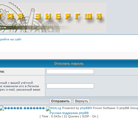
рейти на сайт
Отослать пароль
ля:
анный с вашей учётной
не изменили его в Личном
рес e-mail, указанный вами
Powered by
phpBB
® Forum Software © phpBB Grou
Русская поддержка phpBB
[ Time : 0.043s | 11 Queries | GZIP : On ]