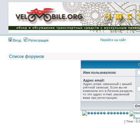
Имя пользователя:
Пароль:
{ LOG_ME_IN_SHORT
}
Перейти на сайт
Вход
Регистрация
Список форумов
Имя пользователя:
Адрес email:
Адрес email, связанный с вашей
учётной записью. Если вы не
изменили его в Личном разделе,
то это адрес e-mail, указанный
вами при регистрации.
Рус
[ Time : 0.