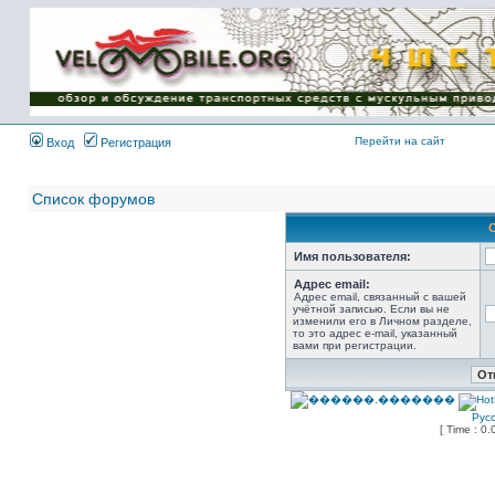
Имя пользователя:
Пароль:
{ LOG_ME_IN_SHORT
}
Перейти на сайт
Вход
Регистрация
Список форумов
Имя пользователя:
Адрес email:
Адрес email, связанный с вашей
учётной записью. Если вы не
изменили его в Личном разделе,
то это адрес e-mail, указанный
вами при регистрации.
Рус
[ Time : 0.