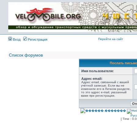
Имя пользователя:
Пароль:
{ LOG_ME_IN_SHORT
}
Перейти на сайт
Вход
Регистрация
Список форумов
Послать письмо
Имя пользователя:
Адрес email:
Адрес email, связанный с вашей
учётной записью. Если вы не
изменили его в Личном разделе,
то это адрес e-mail, указанный
вами при регистрации.
Рус
[ Time : 0.