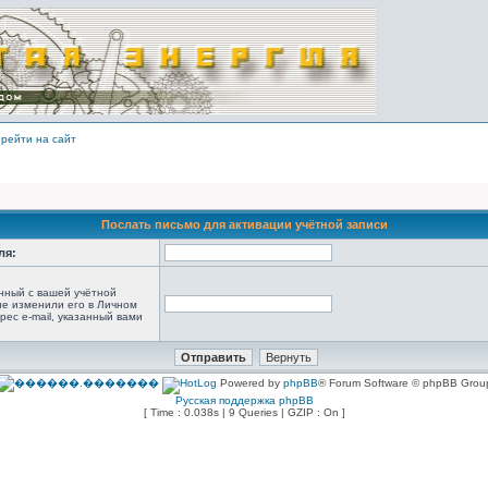
рейти на сайт
Послать письмо для активации учётной записи
ля:
анный с вашей учётной
не изменили его в Личном
рес e-mail, указанный вами
Powered by
phpBB
® Forum Software © phpBB Grou
Русская поддержка phpBB
[ Time : 0.038s | 9 Queries | GZIP : On ]