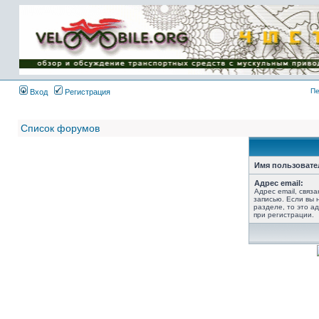
Имя пользователя:
Пароль:
{ LOG_ME_IN_SHORT
}
Пе
Вход
Регистрация
Список форумов
Имя пользовате
Адрес email:
Адрес email, связ
записью. Если вы 
разделе, то это ад
при регистрации.