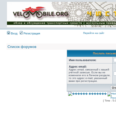
Имя пользователя:
Пароль:
{ LOG_ME_IN_SHORT
}
Перейти на сайт
Вход
Регистрация
Список форумов
Послать письмо
Имя пользователя:
Адрес email:
Адрес email, связанный с вашей
учётной записью. Если вы не
изменили его в Личном разделе,
то это адрес e-mail, указанный
вами при регистрации.
Рус
[ Time : 0.